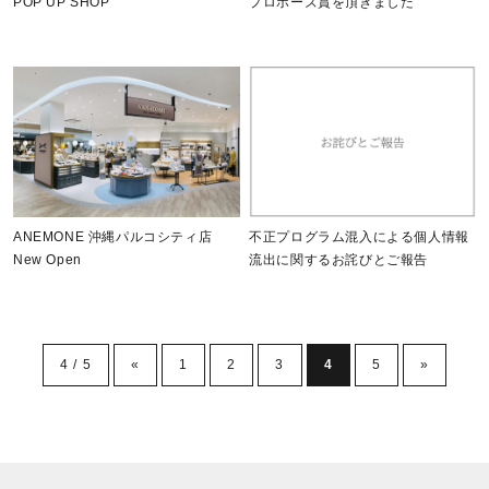
POP UP SHOP
プロポーズ賞を頂きました
不正プログラム混入による個人情報
ANEMONE 沖縄パルコシティ店
流出に関するお詫びとご報告
New Open
4 / 5
«
1
2
3
4
5
»