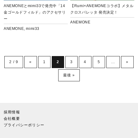
ANEMONEとmimi33で発売中「14
【Rumi×ANEMONEコラボ】メタル
金ゴールドフィルド」のアクセサリ
クロスバレッタ 発売決定！
ー
ANEMONE
ANEMONE
,
mimi33
2 / 9
«
1
2
3
4
5
...
»
最後 »
採用情報
会社概要
プライバシーポリシー