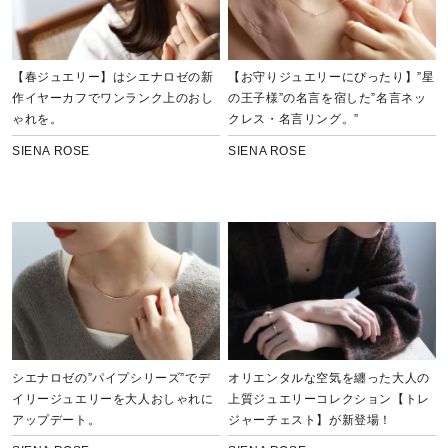
【春ジュエリー】はシエナロゼの新
【お守りジュエリーにぴったり】”星
作イヤーカフでワンランク上のおし
の王子様”の名言を宿した”名言ネッ
ゃれを。
クレス・名言リング。”
SIENA ROSE
SIENA ROSE
シエナロゼの”パイプシリーズ”でデ
オリエンタルな空気を纏った大人の
イリージュエリーを大人おしゃれに
上質ジュエリーコレクション【トレ
アップデート。
ジャーチェスト】が新登場！