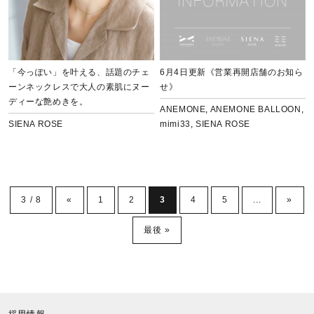
6月4日更新《営業再開店舗のお知ら
「今っぽい」を叶える、話題のチェ
せ》
ーンネックレスで大人の素肌にヌー
ディーな艶めきを。
ANEMONE
,
ANEMONE BALLOON
,
mimi33
,
SIENA ROSE
SIENA ROSE
3 / 8
«
1
2
3
4
5
...
»
最後 »
採用情報