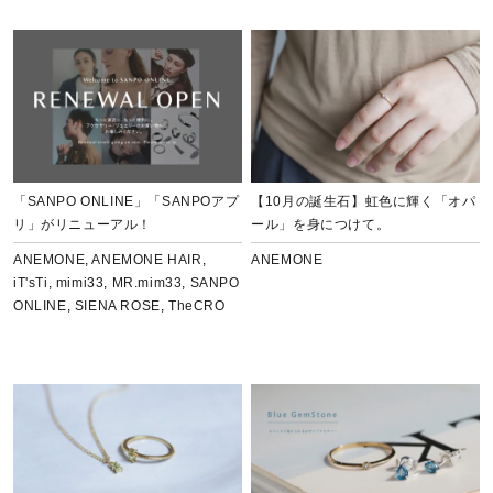
【10月の誕生石】虹色に輝く「オパ
「SANPO ONLINE」「SANPOアプ
ール」を身につけて。
リ」がリニューアル！
ANEMONE
ANEMONE
,
ANEMONE HAIR
,
iT'sTi
,
mimi33
,
MR.mim33
,
SANPO
ONLINE
,
SIENA ROSE
,
TheCRO